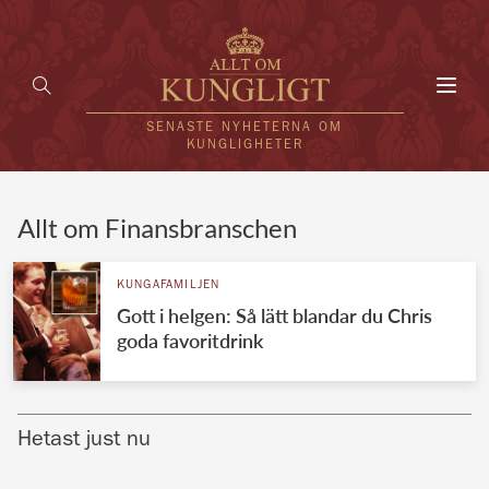
Toggl
navig
SENASTE NYHETERNA OM
KUNGLIGHETER
HEM
Allt om Finansbranschen
KUNGAFAMILJEN
KUNGAFAMILJEN
Gott i helgen: Så lätt blandar du Chris
UTLÄNDSKT
goda favoritdrink
KÄNDISAR
VÄRLDENS KUNGAHUS
Hetast just nu
Svenska kungahuset
REDAKTION
Brittiska kungahuset