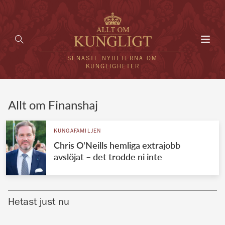
Toggl
navig
SENASTE NYHETERNA OM
KUNGLIGHETER
HEM
Allt om Finanshaj
KUNGAFAMILJEN
KUNGAFAMILJEN
Chris O'Neills hemliga extrajobb
UTLÄNDSKT
avslöjat – det trodde ni inte
KÄNDISAR
VÄRLDENS KUNGAHUS
Hetast just nu
Svenska kungahuset
REDAKTION
Brittiska kungahuset