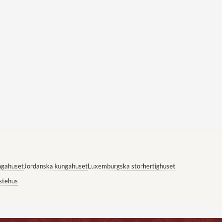
ngahuset
Jordanska kungahuset
Luxemburgska storhertighuset
stehus