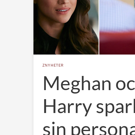
ZNYHETER
Meghan o
Harry spark
sin persona