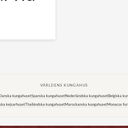
VÄRLDENS KUNGAHUS
Danska kungahuset
Spanska kungahuset
Nederländska kungahuset
Belgiska ku
ska kejsarhuset
Thailändska kungahuset
Marockanska kungahuset
Monacos fur