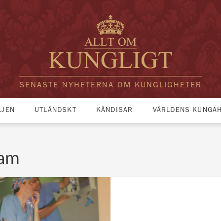
SENASTE NYHETERNA OM KUNGLIGHETER
LJEN
UTLÄNDSKT
KÄNDISAR
VÄRLDENS KUNGA
ham