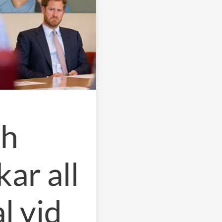
ch
ar all
l vid