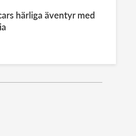
cars härliga äventyr med
ia