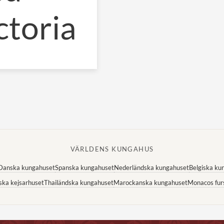
toria
VÄRLDENS KUNGAHUS
Danska kungahuset
Spanska kungahuset
Nederländska kungahuset
Belgiska ku
ska kejsarhuset
Thailändska kungahuset
Marockanska kungahuset
Monacos fur