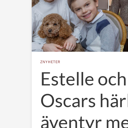
ZNYHETER
Estelle och
Oscars här
äventyr m