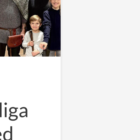
liga
ed