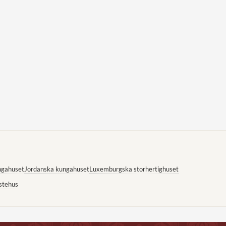
ngahuset
Jordanska kungahuset
Luxemburgska storhertighuset
stehus