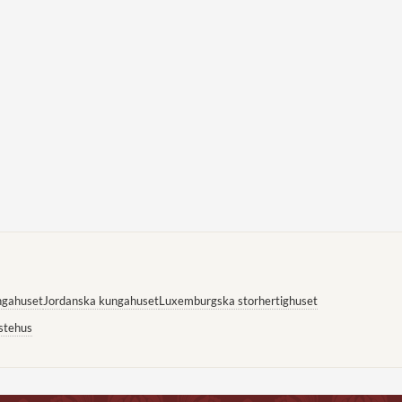
ngahuset
Jordanska kungahuset
Luxemburgska storhertighuset
stehus