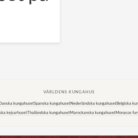
VÄRLDENS KUNGAHUS
Danska kungahuset
Spanska kungahuset
Nederländska kungahuset
Belgiska ku
ska kejsarhuset
Thailändska kungahuset
Marockanska kungahuset
Monacos fur