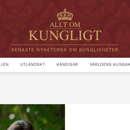
SENASTE NYHETERNA OM KUNGLIGHETER
LJEN
UTLÄNDSKT
KÄNDISAR
VÄRLDENS KUNGA