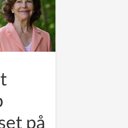
t
p
et på