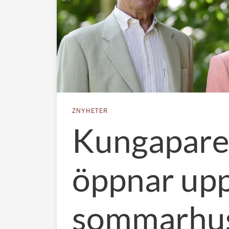
ZNYHETER
Kungapare
öppnar up
sommarhus