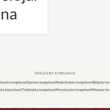
rna
VÄRLDENS KUNGAHUS
Danska kungahuset
Spanska kungahuset
Nederländska kungahuset
Belgiska ku
ska kejsarhuset
Thailändska kungahuset
Marockanska kungahuset
Monacos fur