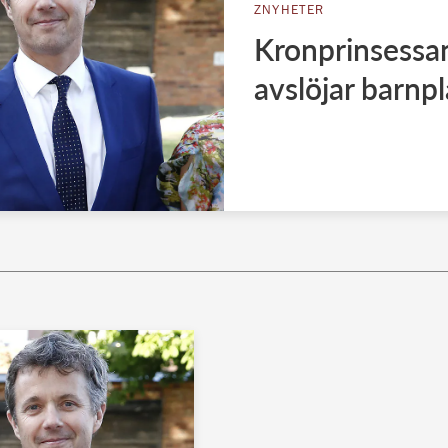
ZNYHETER
Kronprinsessa
avslöjar barnp