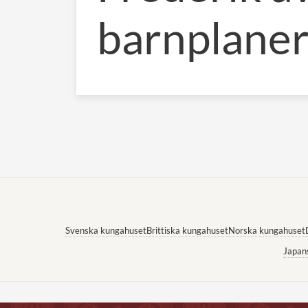
barnplane
Svenska kungahuset
Brittiska kungahuset
Norska kungahuset
Japan