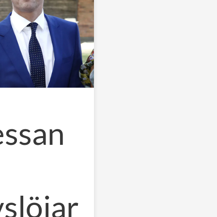
essan
slöjar