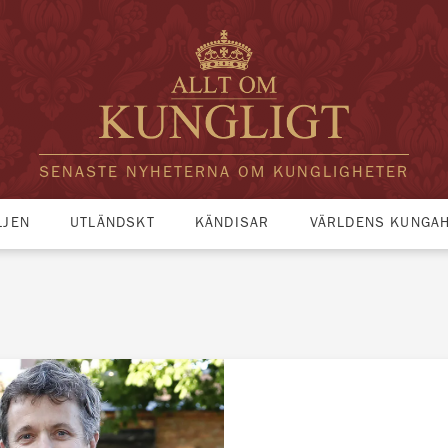
SENASTE NYHETERNA OM KUNGLIGHETER
LJEN
UTLÄNDSKT
KÄNDISAR
VÄRLDENS KUNGA