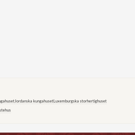
ngahuset
Jordanska kungahuset
Luxemburgska storhertighuset
stehus