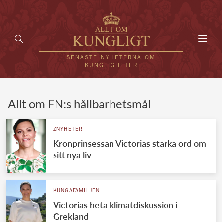
Toggl
navig
SENASTE NYHETERNA OM
KUNGLIGHETER
HEM
Allt om FN:s hållbarhetsmål
KUNGAFAMILJEN
ZNYHETER
Kronprinsessan Victorias starka ord om
UTLÄNDSKT
sitt nya liv
KÄNDISAR
VÄRLDENS KUNGAHUS
KUNGAFAMILJEN
Victorias heta klimatdiskussion i
Svenska kungahuset
REDAKTION
Grekland
Brittiska kungahuset