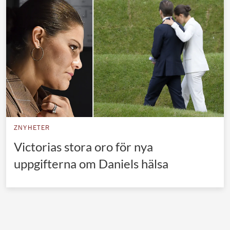
Norska kungahuset
Danska kungahuset
Spanska kungahuset
Nederländska kungahuset
Belgiska kungahuset
Jordanska kungahuset
Luxemburgska storhertighuset
ZNYHETER
Japanska kejsarhuset
Victorias stora oro för nya
uppgifterna om Daniels hälsa
Thailändska kungahuset
Marockanska kungahuset
Monacos furstehus