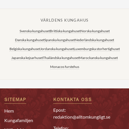
VÄRLDENS KUNGAHUS
Svenska kungahuset
Brittiska kungahuset
Norska kungahuset
Danska kungahuset
Spanska kungahuset
Nederländska kungahuset
Belgiska kungahuset
Jordanska kungahuset
Luxemburgska storhertighuset
Japanska kejsarhuset
Thailändska kungahuset
Marockanska kungahuset
Monacos furstehus
SITEMAP
KONTAKTA OSS
Epost:
Hem
redaktion@alltomkungligt.se
Kungafamiljen
Telefon: