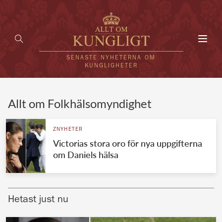
Toggl
navig
SENASTE NYHETERNA OM
KUNGLIGHETER
HEM
Allt om Folkhälsomyndighet
KUNGAFAMILJEN
ZNYHETER
Victorias stora oro för nya uppgifterna
UTLÄNDSKT
om Daniels hälsa
KÄNDISAR
VÄRLDENS KUNGAHUS
Hetast just nu
Svenska kungahuset
REDAKTION
Brittiska kungahuset