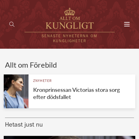
Toggl
navig
SENASTE NYHETERNA OM
KUNGLIGHETER
HEM
Allt om Förebild
KUNGAFAMILJEN
ZNYHETER
Kronprinsessan Victorias stora sorg
UTLÄNDSKT
efter dödsfallet
KÄNDISAR
VÄRLDENS KUNGAHUS
Hetast just nu
Svenska kungahuset
REDAKTION
Brittiska kungahuset