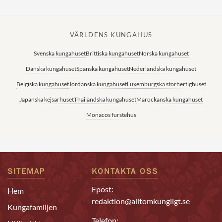
VÄRLDENS KUNGAHUS
Svenska kungahuset
Brittiska kungahuset
Norska kungahuset
Danska kungahuset
Spanska kungahuset
Nederländska kungahuset
Belgiska kungahuset
Jordanska kungahuset
Luxemburgska storhertighuset
Japanska kejsarhuset
Thailändska kungahuset
Marockanska kungahuset
Monacos furstehus
SITEMAP
KONTAKTA OSS
Epost:
Hem
redaktion@alltomkungligt.se
Kungafamiljen
Telefon: