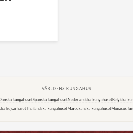
VÄRLDENS KUNGAHUS
Danska kungahuset
Spanska kungahuset
Nederländska kungahuset
Belgiska ku
ska kejsarhuset
Thailändska kungahuset
Marockanska kungahuset
Monacos fur