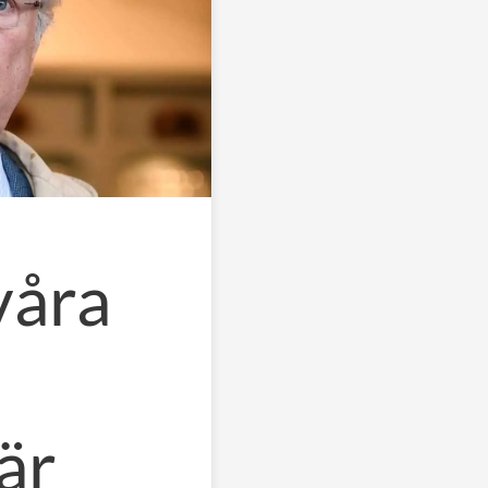
våra
är