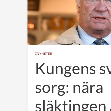
ZNYHETER
Kungens s
sorg: nära
släktingen 