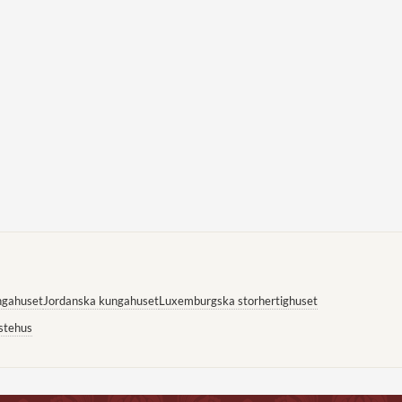
ngahuset
Jordanska kungahuset
Luxemburgska storhertighuset
stehus