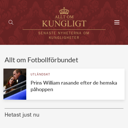
Toggl
navig
SENASTE NYHETERNA OM
KUNGLIGHETER
HEM
Allt om Fotbollförbundet
KUNGAFAMILJEN
UTLÄNDSKT
Prins William rasande efter de hemska
UTLÄNDSKT
påhoppen
KÄNDISAR
VÄRLDENS KUNGAHUS
Hetast just nu
Svenska kungahuset
REDAKTION
Brittiska kungahuset