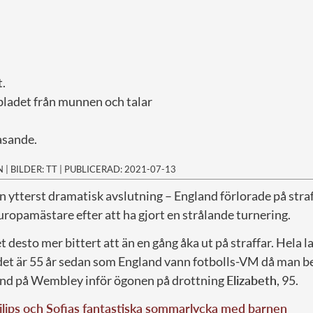
at.
 bladet från munnen och talar
asande.
N
|
BILDER: TT
|
PUBLICERAD: 2021-07-13
n ytterst dramatisk avslutning – England förlorade på stra
uropamästare efter att ha gjort en strålande turnering.
t desto mer bittert att än en gång åka ut på straffar. Hela 
– det är 55 år sedan som England vann fotbolls-VM då man 
and på Wembley inför ögonen på drottning
Elizabeth
, 95.
ilips och Sofias fantastiska sommarlycka med barnen