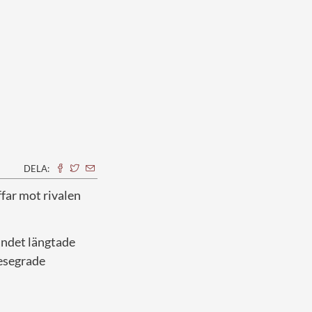
DELA:
ffar mot rivalen
landet längtade
besegrade