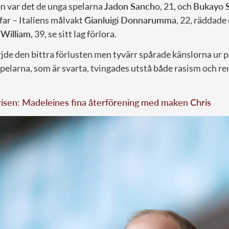
ien var det de unga spelarna
Jadon Sanch
o, 21, och
Bukayo 
far – Italiens målvakt
Gianluigi Donnarumma
, 22, räddade
s
William
, 39, se sitt lag förlora.
de den bittra förlusten men tyvärr spårade känslorna ur på
pelarna, som är svarta, tvingades utstå både rasism och re
risen: Madeleines fina återförening med maken Chris