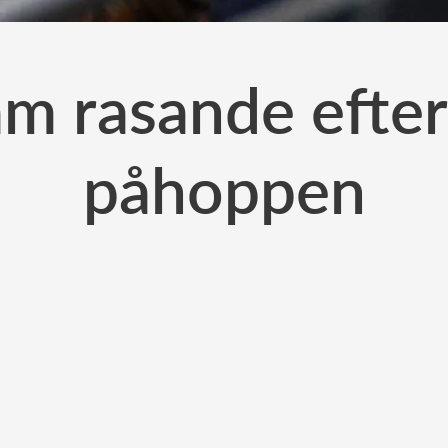
iam rasande efte
påhoppen