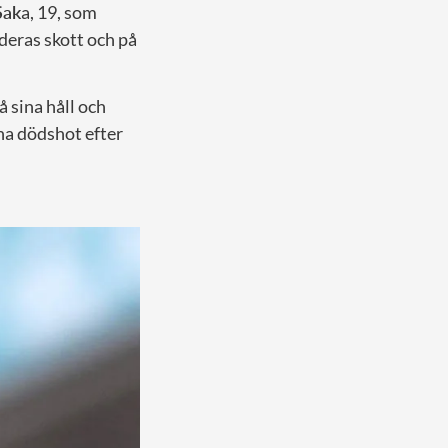
Sak
a, 19, som
 deras skott och på
 sina håll och
na dödshot efter