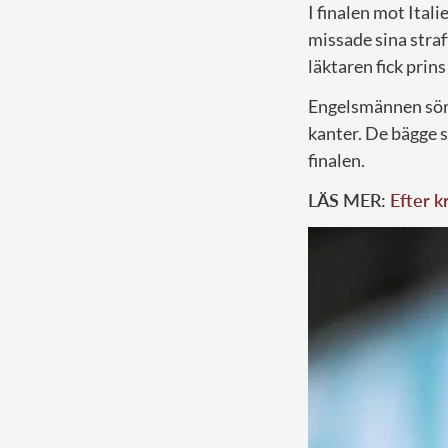
I finalen mot Ital
missade sina straf
läktaren fick prin
Engelsmännen sörj
kanter. De bägge s
finalen.
LÄS MER:
Efter k