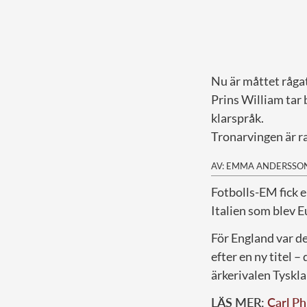
Nu är måttet råg
Prins William tar
klarspråk.
Tronarvingen är r
AV: EMMA ANDERSSO
F
otbolls-EM fick e
Italien som blev E
För England var de
efter en ny titel 
ärkerivalen Tyskl
LÄS MER:
Carl Ph