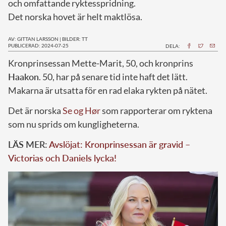
och omfattande ryktesspridning.
Det norska hovet är helt maktlösa.
AV: GITTAN LARSSON
|
BILDER: TT
PUBLICERAD: 2024-07-25
DELA:
K
ronprinsessan Mette-Marit, 50, och kronprins
Haakon
. 50, har på senare tid inte haft det lätt.
Makarna är utsatta för en rad elaka rykten på nätet.
Det är norska
Se og Hør
som rapporterar om ryktena
som nu sprids om kungligheterna.
LÄS MER:
Avslöjat: Kronprinsessan är gravid –
Victorias och Daniels lycka!