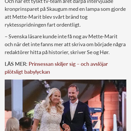
Och när ett tyskt tv-team året därpå intervjuade
kronprinsparet på Skaugum med en lampa som gjorde
att Mette-Marit blev svårt bränd tog
ryktesspridningen fart ordentligt.
– Svenska läsare kunde inte få nog av Mette-Marit
och när det inte fanns mer att skriva om började några
redaktörer hitta på historier, skriver Se og Hør.
LÄS MER:
Prinsessan skiljer sig – och avslöjar
plötsligt babylyckan