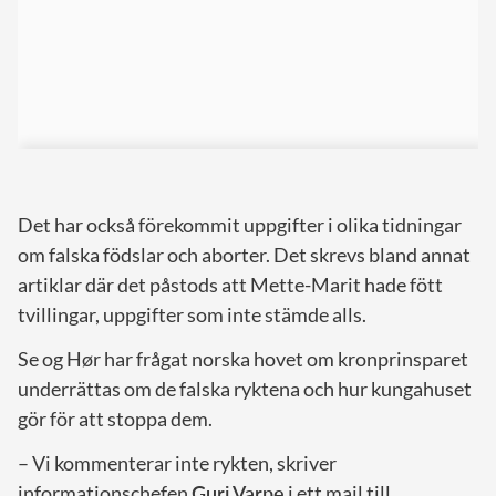
Det har också förekommit uppgifter i olika tidningar
om falska födslar och aborter. Det skrevs bland annat
artiklar där det påstods att Mette-Marit hade fött
tvillingar, uppgifter som inte stämde alls.
Se og Hør har frågat norska hovet om kronprinsparet
underrättas om de falska ryktena och hur kungahuset
gör för att stoppa dem.
– Vi kommenterar inte rykten, skriver
informationschefen
Guri Varpe
i ett mail till