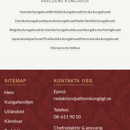
VÄRLDENS KUNGAHUS
Svenska kungahuset
Brittiska kungahuset
Norska kungahuset
Danska kungahuset
Spanska kungahuset
Nederländska kungahuset
Belgiska kungahuset
Jordanska kungahuset
Luxemburgska storhertighuset
Japanska kejsarhuset
Thailändska kungahuset
Marockanska kungahuset
Monacos furstehus
SITEMAP
KONTAKTA OSS
Epost:
Hem
redaktion@alltomkungligt.se
Kungafamiljen
Telefon:
Utländskt
08-611 90 10
Kändisar
Chefredaktör & ansvarig