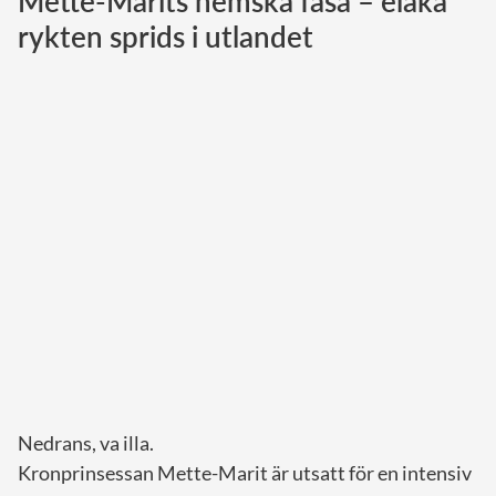
Mette-Marits hemska fasa – elaka
rykten sprids i utlandet
Norska kungahuset
Danska kungahuset
Spanska kungahuset
Nederländska kungahuset
Belgiska kungahuset
Jordanska kungahuset
Luxemburgska storhertighuset
Japanska kejsarhuset
Thailändska kungahuset
Marockanska kungahuset
Monacos furstehus
Nedrans, va illa.
Kronprinsessan Mette-Marit är utsatt för en intensiv