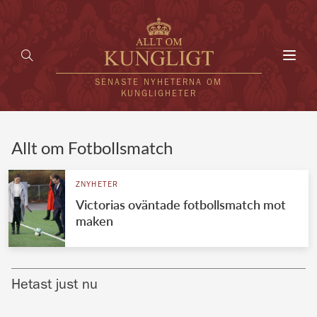
Toggl
navig
SENASTE NYHETERNA OM
KUNGLIGHETER
HEM
Allt om Fotbollsmatch
KUNGAFAMILJEN
ZNYHETER
Victorias oväntade fotbollsmatch mot
UTLÄNDSKT
maken
KÄNDISAR
VÄRLDENS KUNGAHUS
Hetast just nu
Svenska kungahuset
REDAKTION
Brittiska kungahuset