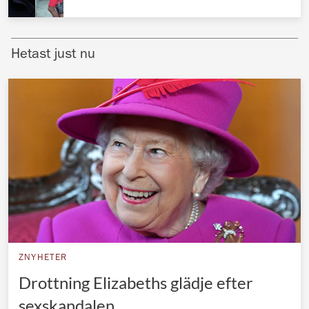
Norska kungahuset
Danska kungahuset
Hetast just nu
Spanska kungahuset
Nederländska kungahuset
Belgiska kungahuset
Jordanska kungahuset
Luxemburgska storhertighuset
Japanska kejsarhuset
Thailändska kungahuset
Marockanska kungahuset
ZNYHETER
Monacos furstehus
Drottning Elizabeths glädje efter
sexskandalen