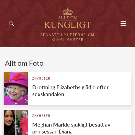
Toggl
navig
SENASTE NYHETERNA OM
KUNGLIGHETER
HEM
Allt om Foto
KUNGAFAMILJEN
ZNYHETER
Drottning Elizabeths glädje efter
UTLÄNDSKT
sexskandalen
KÄNDISAR
VÄRLDENS KUNGAHUS
ZNYHETER
Meghan Markle sjukligt besatt av
Svenska kungahuset
REDAKTION
prinsessan Diana
Brittiska kungahuset