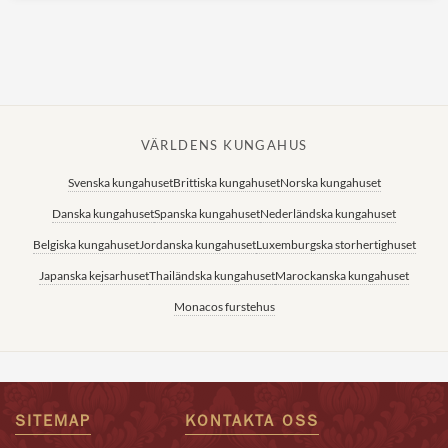
VÄRLDENS KUNGAHUS
Svenska kungahuset
Brittiska kungahuset
Norska kungahuset
Danska kungahuset
Spanska kungahuset
Nederländska kungahuset
Belgiska kungahuset
Jordanska kungahuset
Luxemburgska storhertighuset
Japanska kejsarhuset
Thailändska kungahuset
Marockanska kungahuset
Monacos furstehus
SITEMAP
KONTAKTA OSS