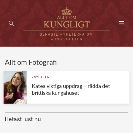
Toggl
navig
SENASTE NYHETERNA OM
KUNGLIGHETER
HEM
Allt om Fotografi
KUNGAFAMILJEN
ZNYHETER
Kates viktiga uppdrag – rädda det
UTLÄNDSKT
brittiska kungahuset
KÄNDISAR
VÄRLDENS KUNGAHUS
Hetast just nu
Svenska kungahuset
REDAKTION
Brittiska kungahuset