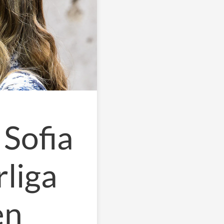
 Sofia
rliga
en