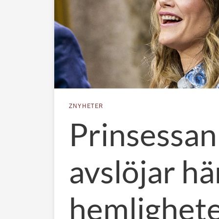
ZNYHETER
Prinsessan
avslöjar hä
hemlighet