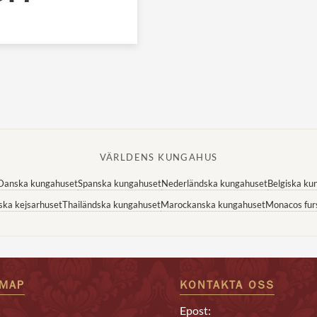
VÄRLDENS KUNGAHUS
Danska kungahuset
Spanska kungahuset
Nederländska kungahuset
Belgiska ku
ska kejsarhuset
Thailändska kungahuset
Marockanska kungahuset
Monacos fur
EMAP
KONTAKTA OSS
Epost: