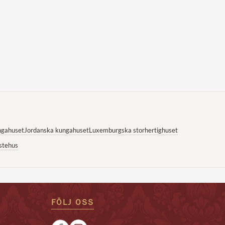
ngahuset
Jordanska kungahuset
Luxemburgska storhertighuset
stehus
FÖLJ OSS