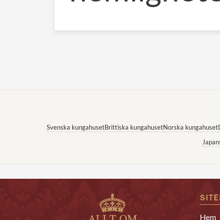
Svenska kungahuset
Brittiska kungahuset
Norska kungahuset
Japan
SIT
Hem