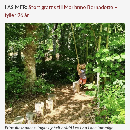
LÄS MER:
Stort grattis till Marianne Bernadotte –
fyller 96 år
Prins Alexander svingar sig helt orädd i en lian i den lummiga