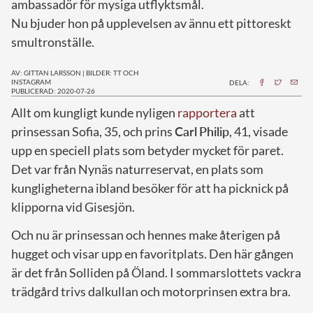
ambassadör för mysiga utflyktsmål.
Nu bjuder hon på upplevelsen av ännu ett pittoreskt
smultronställe.
AV: GITTAN LARSSON
|
BILDER: TT OCH
INSTAGRAM
DELA:
PUBLICERAD: 2020-07-26
A
llt om kungligt kunde nyligen
rapportera
att
prinsessan Sofia, 35, och prins
Carl
Philip
, 41, visade
upp en speciell plats som betyder mycket för paret.
Det var från Nynäs naturreservat, en plats som
kungligheterna ibland besöker för att ha picknick på
klipporna vid Gisesjön.
Och nu är prinsessan och hennes make återigen på
hugget och visar upp en favoritplats. Den här gången
är det från Solliden på Öland. I sommarslottets vackra
trädgård trivs dalkullan och motorprinsen extra bra.