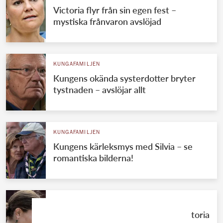
Victoria flyr från sin egen fest –
mystiska frånvaron avslöjad
KUNGAFAMILJEN
Kungens okända systerdotter bryter
tystnaden – avslöjar allt
KUNGAFAMILJEN
Kungens kärleksmys med Silvia – se
romantiska bilderna!
KUNGAFAMILJEN
Knivbeväpnad man närmade sig Victoria