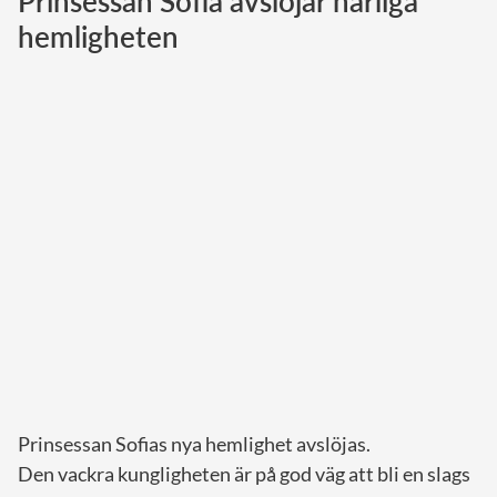
Prinsessan Sofia avslöjar härliga
hemligheten
Norska kungahuset
Danska kungahuset
Spanska kungahuset
Nederländska kungahuset
Belgiska kungahuset
Jordanska kungahuset
Luxemburgska storhertighuset
Japanska kejsarhuset
Thailändska kungahuset
Marockanska kungahuset
Monacos furstehus
Prinsessan Sofias nya hemlighet avslöjas.
Den vackra kungligheten är på god väg att bli en slags