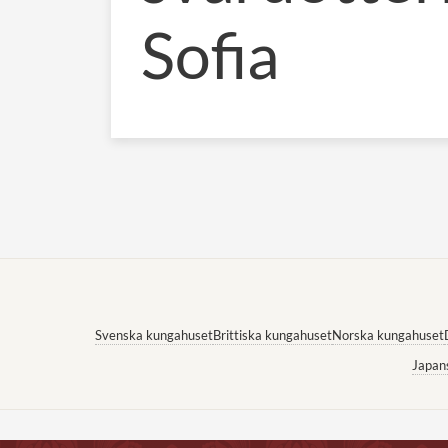
Sofia
Svenska kungahuset
Brittiska kungahuset
Norska kungahuset
Japan