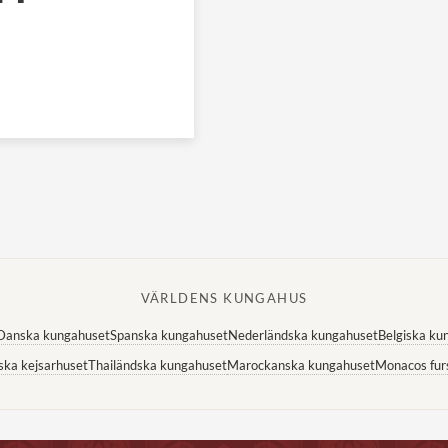
VÄRLDENS KUNGAHUS
Danska kungahuset
Spanska kungahuset
Nederländska kungahuset
Belgiska ku
ska kejsarhuset
Thailändska kungahuset
Marockanska kungahuset
Monacos fur