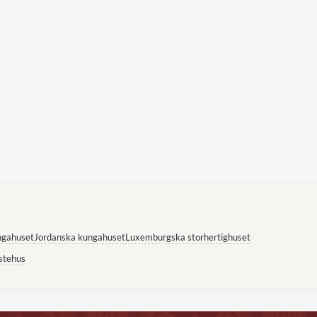
ngahuset
Jordanska kungahuset
Luxemburgska storhertighuset
stehus