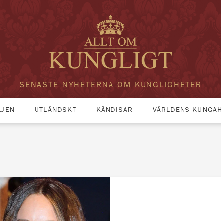
SENASTE NYHETERNA OM KUNGLIGHETER
LJEN
UTLÄNDSKT
KÄNDISAR
VÄRLDENS KUNGA