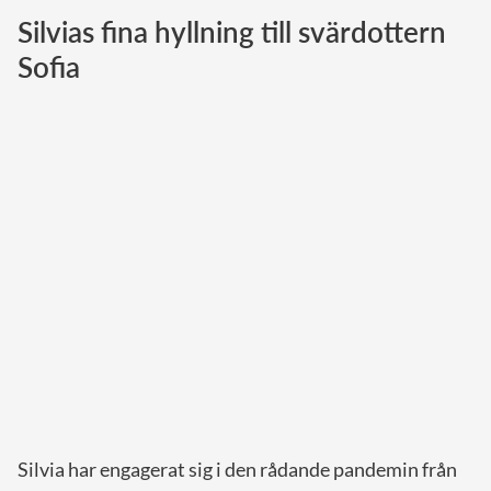
Silvias fina hyllning till svärdottern
Norska kungahuset
Sofia
Danska kungahuset
Spanska kungahuset
Nederländska kungahuset
Belgiska kungahuset
Jordanska kungahuset
Luxemburgska storhertighuset
Japanska kejsarhuset
Thailändska kungahuset
Marockanska kungahuset
Monacos furstehus
Silvia har engagerat sig i den rådande pandemin från