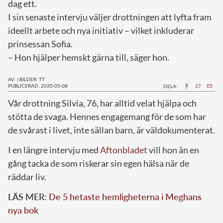
dag ett.
I sin senaste intervju väljer drottningen att lyfta fram
ideellt arbete och nya initiativ – vilket inkluderar
prinsessan Sofia.
– Hon hjälper hemskt gärna till, säger hon.
AV:
|
BILDER: TT
PUBLICERAD: 2020-05-08
DELA:
V
år drottning Silvia, 76, har alltid velat hjälpa och
stötta de svaga. Hennes engagemang för de som har
de svårast i livet, inte sällan barn, är väldokumenterat.
I en längre intervju med
Aftonbladet
vill hon än en
gång tacka de som riskerar sin egen hälsa när de
räddar liv.
LÄS MER:
De 5 hetaste hemligheterna i Meghans
nya bok