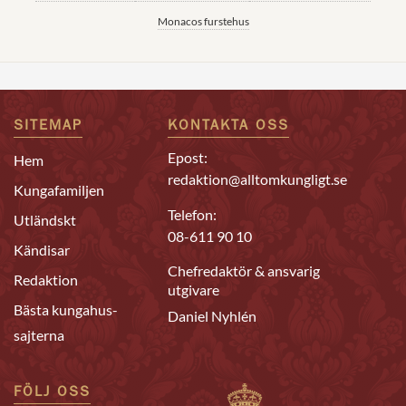
Monacos furstehus
SITEMAP
KONTAKTA OSS
Epost:
Hem
redaktion@alltomkungligt.se
Kungafamiljen
Telefon:
Utländskt
08-611 90 10
Kändisar
Chefredaktör & ansvarig
Redaktion
utgivare
Bästa kungahus-
Daniel Nyhlén
sajterna
FÖLJ OSS