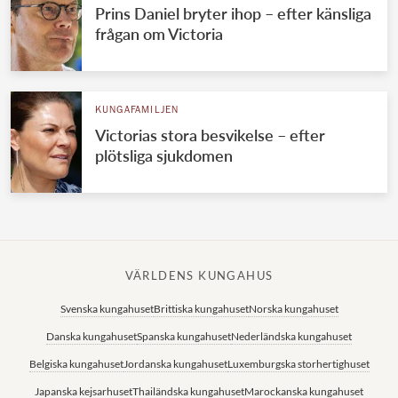
Prins Daniel bryter ihop – efter känsliga
frågan om Victoria
KUNGAFAMILJEN
Victorias stora besvikelse – efter
plötsliga sjukdomen
VÄRLDENS KUNGAHUS
Svenska kungahuset
Brittiska kungahuset
Norska kungahuset
Danska kungahuset
Spanska kungahuset
Nederländska kungahuset
Belgiska kungahuset
Jordanska kungahuset
Luxemburgska storhertighuset
Japanska kejsarhuset
Thailändska kungahuset
Marockanska kungahuset