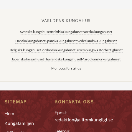
VÄRLDENS KUNGAHUS
Svenska kungahuset
Brittiska kungahuset
Norska kungahuset
Danska kungahuset
Spanska kungahuset
Nederländska kungahuset
Belgiska kungahuset
Jordanska kungahuset
Luxemburgska storhertighuset
Japanska kejsarhuset
Thailändska kungahuset
Marockanska kungahuset
Monacos furstehus
SITEMAP
KONTAKTA OSS
Epost:
Hem
redaktion@alltomkungligt.se
Kungafamiljen
Telefon: