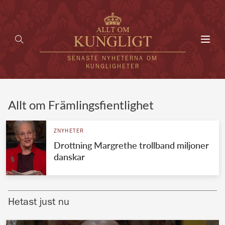
Toggl
navig
SENASTE NYHETERNA OM
KUNGLIGHETER
HEM
Allt om Främlingsfientlighet
KUNGAFAMILJEN
ZNYHETER
Drottning Margrethe trollband miljoner
UTLÄNDSKT
danskar
KÄNDISAR
VÄRLDENS KUNGAHUS
Hetast just nu
Svenska kungahuset
REDAKTION
Brittiska kungahuset