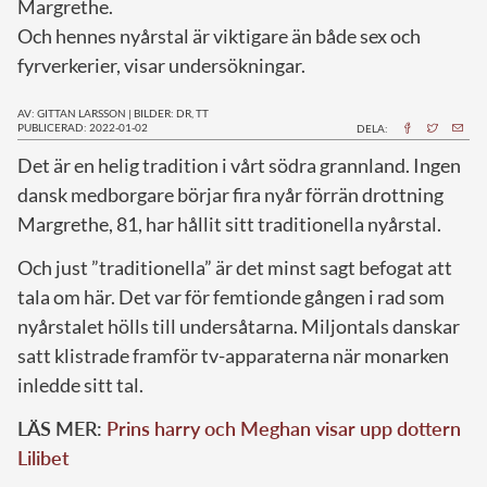
Margrethe.
Och hennes nyårstal är viktigare än både sex och
fyrverkerier, visar undersökningar.
AV: GITTAN LARSSON
|
BILDER: DR, TT
PUBLICERAD: 2022-01-02
DELA:
D
et är en helig tradition i vårt södra grannland. Ingen
dansk medborgare börjar fira nyår förrän drottning
Margrethe, 81, har hållit sitt traditionella nyårstal.
Och just ”traditionella” är det minst sagt befogat att
tala om här. Det var för femtionde gången i rad som
nyårstalet hölls till undersåtarna. Miljontals danskar
satt klistrade framför tv-apparaterna när monarken
inledde sitt tal.
LÄS MER:
Prins harry och Meghan visar upp dottern
Lilibet