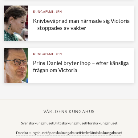
KUNGAFAMILJEN
Knivbeväpnad man närmade sig Victoria
– stoppades av vakter
KUNGAFAMILJEN
Prins Daniel bryter ihop – efter känsliga
frågan om Victoria
VÄRLDENS KUNGAHUS
Svenska kungahuset
Brittiska kungahuset
Norska kungahuset
Danska kungahuset
Spanska kungahuset
Nederländska kungahuset