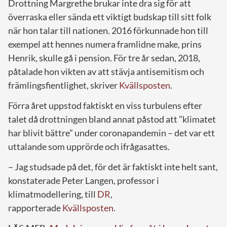
Drottning Margrethe brukar inte dra sig för att
överraska eller sända ett viktigt budskap till sitt folk
när hon talar till nationen. 2016 förkunnade hon till
exempel att hennes numera framlidne make, prins
Henrik, skulle gå i pension. För tre år sedan, 2018,
påtalade hon vikten av att stävja antisemitism och
främlingsfientlighet, skriver
Kvällsposten
.
Förra året uppstod faktiskt en viss turbulens efter
talet då drottningen bland annat påstod att ”klimatet
har blivit bättre” under coronapandemin – det var ett
uttalande som upprörde och ifrågasattes.
– Jag studsade på det, för det är faktiskt inte helt sant,
konstaterade Peter Langen, professor i
klimatmodellering, till
DR
,
rapporterade
Kvällsposten
.