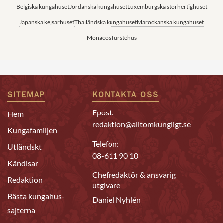
Belgiska kungahuset
Jordanska kungahuset
Luxemburgska storhertighuset
Japanska kejsarhuset
Thailändska kungahuset
Marockanska kungahuset
Monacos furstehus
SITEMAP
KONTAKTA OSS
Epost:
Hem
redaktion@alltomkungligt.se
Kungafamiljen
Telefon:
Utländskt
08-611 90 10
Kändisar
Chefredaktör & ansvarig
Redaktion
utgivare
Bästa kungahus-
Daniel Nyhlén
sajterna