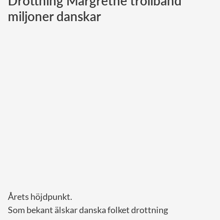
Drottning Margrethe trollband
miljoner danskar
Norska kungahuset
Danska kungahuset
Spanska kungahuset
Nederländska kungahuset
Belgiska kungahuset
Jordanska kungahuset
Luxemburgska storhertighuset
Japanska kejsarhuset
Thailändska kungahuset
Marockanska kungahuset
Monacos furstehus
Årets höjdpunkt.
Som bekant älskar danska folket drottning