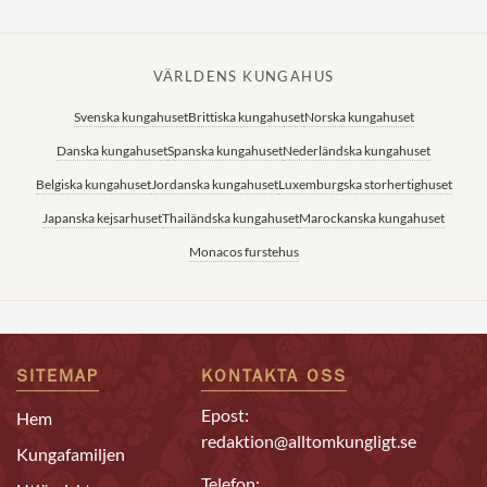
VÄRLDENS KUNGAHUS
Svenska kungahuset
Brittiska kungahuset
Norska kungahuset
Danska kungahuset
Spanska kungahuset
Nederländska kungahuset
Belgiska kungahuset
Jordanska kungahuset
Luxemburgska storhertighuset
Japanska kejsarhuset
Thailändska kungahuset
Marockanska kungahuset
Monacos furstehus
SITEMAP
KONTAKTA OSS
Epost:
Hem
redaktion@alltomkungligt.se
Kungafamiljen
Telefon: