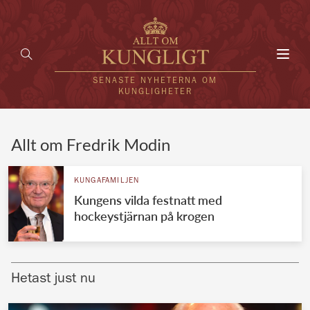
Toggl
navig
SENASTE NYHETERNA OM
KUNGLIGHETER
HEM
Allt om Fredrik Modin
KUNGAFAMILJEN
KUNGAFAMILJEN
Kungens vilda festnatt med
UTLÄNDSKT
hockeystjärnan på krogen
KÄNDISAR
VÄRLDENS KUNGAHUS
Hetast just nu
Svenska kungahuset
REDAKTION
Brittiska kungahuset