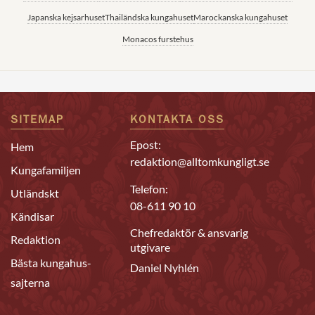
Japanska kejsarhuset
Thailändska kungahuset
Marockanska kungahuset
Monacos furstehus
SITEMAP
KONTAKTA OSS
Epost:
Hem
redaktion@alltomkungligt.se
Kungafamiljen
Telefon:
Utländskt
08-611 90 10
Kändisar
Chefredaktör & ansvarig
Redaktion
utgivare
Bästa kungahus-
Daniel Nyhlén
sajterna