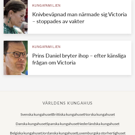
KUNGAFAMILJEN
Knivbeväpnad man närmade sig Victoria
– stoppades av vakter
KUNGAFAMILJEN
Prins Daniel bryter ihop – efter känsliga
frågan om Victoria
VÄRLDENS KUNGAHUS
Svenska kungahuset
Brittiska kungahuset
Norska kungahuset
Danska kungahuset
Spanska kungahuset
Nederländska kungahuset
Belgiska kungahuset
Jordanska kungahuset
Luxemburgska storhertighuset