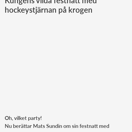
Kungens vilda festnatt med
hockeystjärnan på krogen
Norska kungahuset
Danska kungahuset
Spanska kungahuset
Nederländska kungahuset
Belgiska kungahuset
Jordanska kungahuset
Luxemburgska storhertighuset
Japanska kejsarhuset
Thailändska kungahuset
Marockanska kungahuset
Monacos furstehus
Oh, vilket party!
Nu berättar Mats Sundin om sin festnatt med