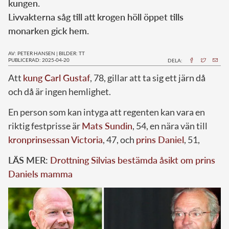
kungen.
Livvakterna såg till att krogen höll öppet tills
monarken gick hem.
AV: PETER HANSEN
|
BILDER: TT
PUBLICERAD: 2025-04-20
DELA:
Att
kung Carl Gustaf
, 78, gillar att ta sig ett järn då
och då är ingen hemlighet.
En person som kan intyga att regenten kan vara en
riktig festprisse är
Mats Sundin
, 54, en nära vän till
kronprinsessan Victoria
, 47, och
prins Daniel
, 51,
LÄS MER:
Drottning Silvias bestämda åsikt om prins
Daniels mamma