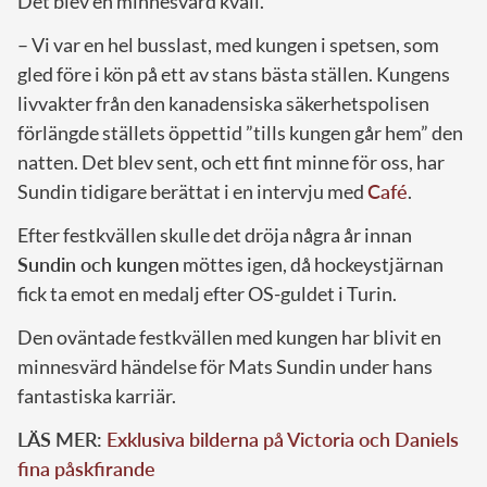
Det blev en minnesvärd kväll.
– Vi var en hel busslast, med kungen i spetsen, som
gled före i kön på ett av stans bästa ställen. Kungens
livvakter från den kanadensiska säkerhetspolisen
förlängde ställets öppettid ”tills kungen går hem” den
natten. Det blev sent, och ett fint minne för oss, har
Sundin tidigare berättat i en intervju med
Café
.
Efter festkvällen skulle det dröja några år innan
Sundin och kungen
möttes igen, då hockeystjärnan
fick ta emot en medalj efter OS-guldet i Turin.
Den oväntade festkvällen med kungen har blivit en
minnesvärd händelse för Mats Sundin under hans
fantastiska karriär.
LÄS MER:
Exklusiva bilderna på Victoria och Daniels
fina påskfirande