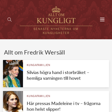
Toggl
navig
SENASTE NYHETERNA OM
KUNGLIGHETER
HEM
Allt om Fredrik Wersäll
KUNGAFAMILJEN
KUNGAFAMILJEN
Silvias högra hand i storbråket –
UTLÄNDSKT
hemliga varningen till hovet
KÄNDISAR
VÄRLDENS KUNGAHUS
KUNGAFAMILJEN
Här pressas Madeleine i tv – frågorna
Svenska kungahuset
REDAKTION
hon helst slipper!
Brittiska kungahuset