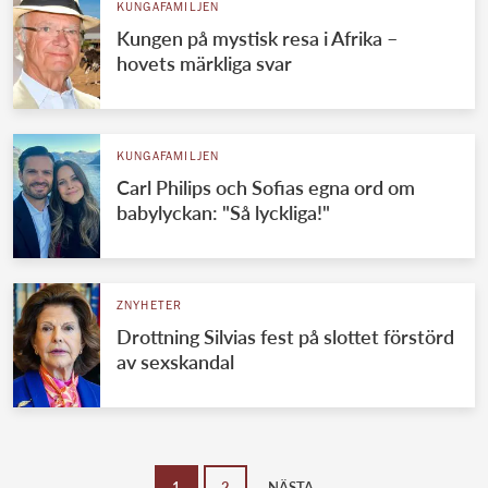
KUNGAFAMILJEN
Kungen på mystisk resa i Afrika –
hovets märkliga svar
KUNGAFAMILJEN
Carl Philips och Sofias egna ord om
babylyckan: "Så lyckliga!"
ZNYHETER
Drottning Silvias fest på slottet förstörd
av sexskandal
1
2
NÄSTA