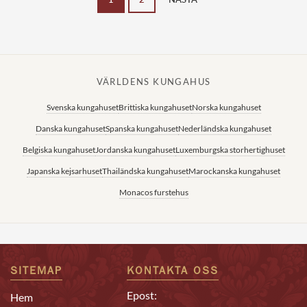
VÄRLDENS KUNGAHUS
Svenska kungahuset
Brittiska kungahuset
Norska kungahuset
Danska kungahuset
Spanska kungahuset
Nederländska kungahuset
Belgiska kungahuset
Jordanska kungahuset
Luxemburgska storhertighuset
Japanska kejsarhuset
Thailändska kungahuset
Marockanska kungahuset
Monacos furstehus
SITEMAP
KONTAKTA OSS
Epost:
Hem