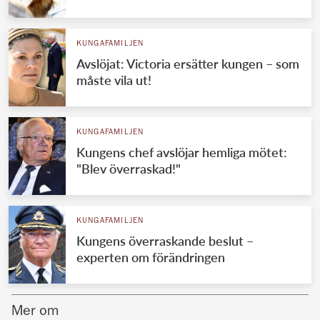
Norska kungahuset
KUNGAFAMILJEN
Danska kungahuset
Avslöjat: Victoria ersätter kungen – som
Spanska kungahuset
måste vila ut!
Nederländska kungahuset
Belgiska kungahuset
KUNGAFAMILJEN
Jordanska kungahuset
Kungens chef avslöjar hemliga mötet:
"Blev överraskad!"
Luxemburgska storhertighuset
Japanska kejsarhuset
KUNGAFAMILJEN
Thailändska kungahuset
Kungens överraskande beslut –
Marockanska kungahuset
experten om förändringen
Monacos furstehus
Mer om