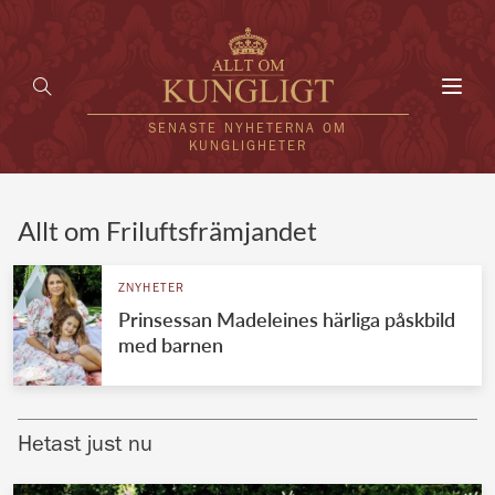
Toggl
navig
SENASTE NYHETERNA OM
KUNGLIGHETER
HEM
Allt om Friluftsfrämjandet
KUNGAFAMILJEN
ZNYHETER
Prinsessan Madeleines härliga påskbild
UTLÄNDSKT
med barnen
KÄNDISAR
VÄRLDENS KUNGAHUS
Hetast just nu
Svenska kungahuset
REDAKTION
Brittiska kungahuset