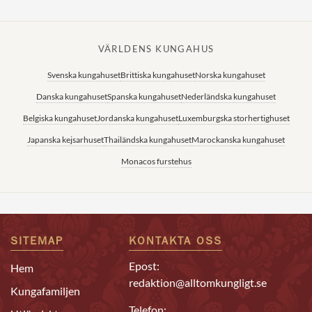
VÄRLDENS KUNGAHUS
Svenska kungahuset
Brittiska kungahuset
Norska kungahuset
Danska kungahuset
Spanska kungahuset
Nederländska kungahuset
Belgiska kungahuset
Jordanska kungahuset
Luxemburgska storhertighuset
Japanska kejsarhuset
Thailändska kungahuset
Marockanska kungahuset
Monacos furstehus
SITEMAP
KONTAKTA OSS
Epost:
Hem
redaktion@alltomkungligt.se
Kungafamiljen
Telefon: