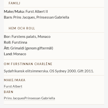
FAMILJ
Norska kungahuset
Make/Maka:
Furst Albert II
Danska kungahuset
Barn:
Prins Jacques, Prinsessan Gabriella
Spanska kungahuset
HEM OCH ROLL
Nederländska kungahuset
Bor:
Furstens palats, Monaco
Roll:
Furstinna
Belgiska kungahuset
Ätt:
Grimaldi (genom giftermål)
Jordanska kungahuset
Land:
Monaco
Luxemburgska storhertighuset
OM FURSTINNAN CHARLÈNE
Japanska kejsarhuset
Sydafrikansk elitsimmerska. OS Sydney 2000. Gift 2011.
Thailändska kungahuset
MAKE/MAKA
Marockanska kungahuset
Furst Albert
BARN
Monacos furstehus
Prins Jacques
Prinsessan Gabriella