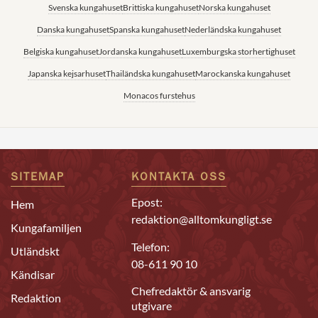
Svenska kungahuset
Brittiska kungahuset
Norska kungahuset
Danska kungahuset
Spanska kungahuset
Nederländska kungahuset
Belgiska kungahuset
Jordanska kungahuset
Luxemburgska storhertighuset
Japanska kejsarhuset
Thailändska kungahuset
Marockanska kungahuset
Monacos furstehus
SITEMAP
KONTAKTA OSS
Epost:
Hem
redaktion@alltomkungligt.se
Kungafamiljen
Telefon:
Utländskt
08-611 90 10
Kändisar
Chefredaktör & ansvarig
Redaktion
utgivare