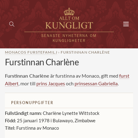
Toggl
navig
SENASTE NYHETERNA OM
KUNGLIGHETER
MONACOS FURSTEFAMILJ
› FURSTINNAN CHARLÈNE
Furstinnan Charlène
HEM
KUNGAFAMILJEN
Furstinnan Charlène
är furstinna av Monaco, gift med
furst
Albert
, mor till
prins Jacques
och
prinsessan Gabriella
.
UTLÄNDSKT
KÄNDISAR
PERSONUPPGIFTER
Fullständigt namn:
Charlène Lynette Wittstock
VÄRLDENS KUNGAHUS
Född:
25 januari 1978 i Bulawayo, Zimbabwe
Svenska kungahuset
Titel:
Furstinna av Monaco
REDAKTION
Brittiska kungahuset