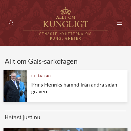
Toggl
navig
SENASTE NYHETERNA OM
KUNGLIGHETER
HEM
Allt om Gals-sarkofagen
KUNGAFAMILJEN
UTLÄNDSKT
Prins Henriks hämnd från andra sidan
UTLÄNDSKT
graven
KÄNDISAR
VÄRLDENS KUNGAHUS
Hetast just nu
Svenska kungahuset
REDAKTION
Brittiska kungahuset