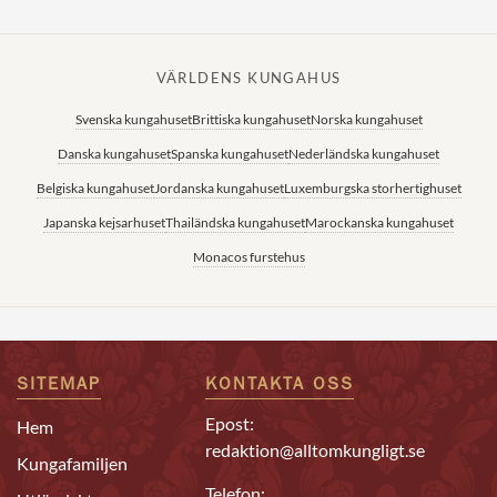
VÄRLDENS KUNGAHUS
Svenska kungahuset
Brittiska kungahuset
Norska kungahuset
Danska kungahuset
Spanska kungahuset
Nederländska kungahuset
Belgiska kungahuset
Jordanska kungahuset
Luxemburgska storhertighuset
Japanska kejsarhuset
Thailändska kungahuset
Marockanska kungahuset
Monacos furstehus
SITEMAP
KONTAKTA OSS
Epost:
Hem
redaktion@alltomkungligt.se
Kungafamiljen
Telefon: