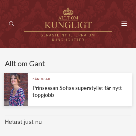
Toggl
navig
SENASTE NYHETERNA OM
KUNGLIGHETER
HEM
Allt om Gant
KUNGAFAMILJEN
KÄNDISAR
Prinsessan Sofias superstylist får nytt
UTLÄNDSKT
toppjobb
KÄNDISAR
VÄRLDENS KUNGAHUS
Hetast just nu
Svenska kungahuset
REDAKTION
Brittiska kungahuset