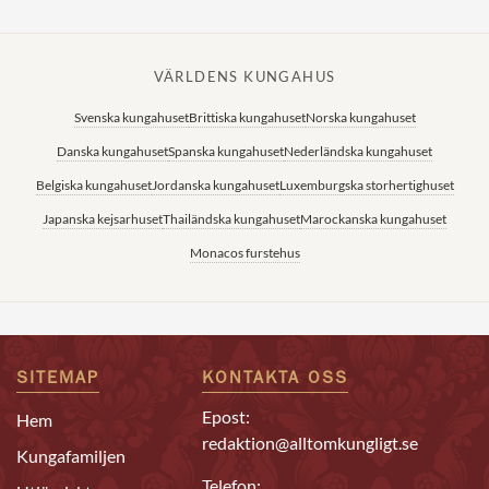
VÄRLDENS KUNGAHUS
Svenska kungahuset
Brittiska kungahuset
Norska kungahuset
Danska kungahuset
Spanska kungahuset
Nederländska kungahuset
Belgiska kungahuset
Jordanska kungahuset
Luxemburgska storhertighuset
Japanska kejsarhuset
Thailändska kungahuset
Marockanska kungahuset
Monacos furstehus
SITEMAP
KONTAKTA OSS
Epost:
Hem
redaktion@alltomkungligt.se
Kungafamiljen
Telefon: