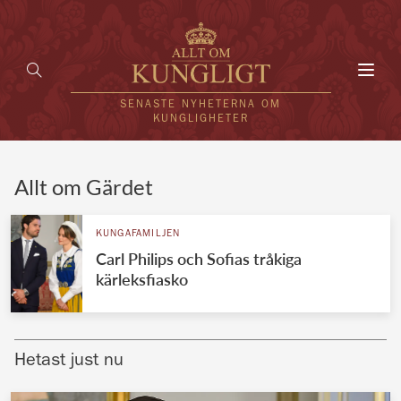
Toggl
navig
SENASTE NYHETERNA OM
KUNGLIGHETER
HEM
Allt om Gärdet
KUNGAFAMILJEN
KUNGAFAMILJEN
Carl Philips och Sofias tråkiga
UTLÄNDSKT
kärleksfiasko
KÄNDISAR
VÄRLDENS KUNGAHUS
Hetast just nu
Svenska kungahuset
REDAKTION
Brittiska kungahuset