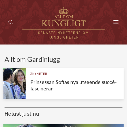
Toggl
navig
SENASTE NYHETERNA OM
KUNGLIGHETER
HEM
Allt om Gardinlugg
KUNGAFAMILJEN
ZNYHETER
Prinsessan Sofias nya utseende succé-
UTLÄNDSKT
fascinerar
KÄNDISAR
VÄRLDENS KUNGAHUS
Hetast just nu
Svenska kungahuset
REDAKTION
Brittiska kungahuset