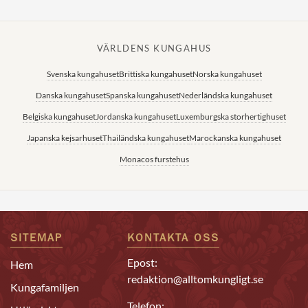
VÄRLDENS KUNGAHUS
Svenska kungahuset
Brittiska kungahuset
Norska kungahuset
Danska kungahuset
Spanska kungahuset
Nederländska kungahuset
Belgiska kungahuset
Jordanska kungahuset
Luxemburgska storhertighuset
Japanska kejsarhuset
Thailändska kungahuset
Marockanska kungahuset
Monacos furstehus
SITEMAP
KONTAKTA OSS
Epost:
Hem
redaktion@alltomkungligt.se
Kungafamiljen
Telefon: