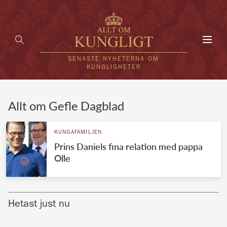
Toggl
navig
SENASTE NYHETERNA OM
KUNGLIGHETER
HEM
Allt om Gefle Dagblad
KUNGAFAMILJEN
KUNGAFAMILJEN
Prins Daniels fina relation med pappa
UTLÄNDSKT
Olle
KÄNDISAR
VÄRLDENS KUNGAHUS
Hetast just nu
Svenska kungahuset
REDAKTION
Brittiska kungahuset