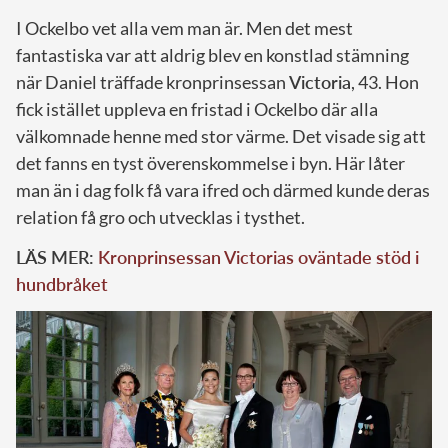
I Ockelbo vet alla vem man är. Men det mest
fantastiska var att aldrig blev en konstlad stämning
när Daniel träffade kronprinsessan
Victoria
, 43. Hon
fick istället uppleva en fristad i Ockelbo där alla
välkomnade henne med stor värme. Det visade sig att
det fanns en tyst överenskommelse i byn. Här låter
man än i dag folk få vara ifred och därmed kunde deras
relation få gro och utvecklas i tysthet.
LÄS MER:
Kronprinsessan Victorias oväntade stöd i
hundbråket