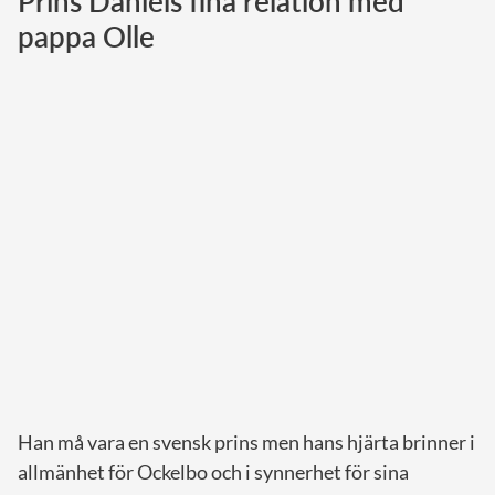
Prins Daniels fina relation med
pappa Olle
Norska kungahuset
Danska kungahuset
Spanska kungahuset
Nederländska kungahuset
Belgiska kungahuset
Jordanska kungahuset
Luxemburgska storhertighuset
Japanska kejsarhuset
Thailändska kungahuset
Marockanska kungahuset
Monacos furstehus
Han må vara en svensk prins men hans hjärta brinner i
allmänhet för Ockelbo och i synnerhet för sina