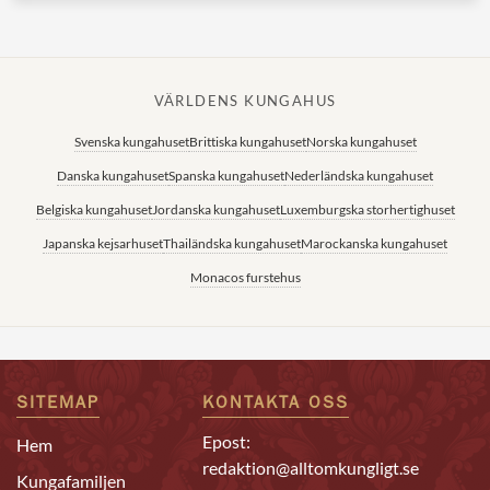
VÄRLDENS KUNGAHUS
Svenska kungahuset
Brittiska kungahuset
Norska kungahuset
Danska kungahuset
Spanska kungahuset
Nederländska kungahuset
Belgiska kungahuset
Jordanska kungahuset
Luxemburgska storhertighuset
Japanska kejsarhuset
Thailändska kungahuset
Marockanska kungahuset
Monacos furstehus
SITEMAP
KONTAKTA OSS
Epost:
Hem
redaktion@alltomkungligt.se
Kungafamiljen