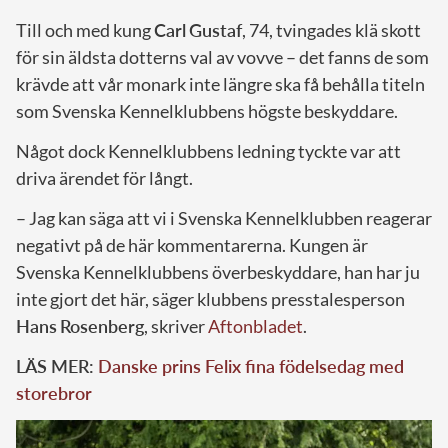
Till och med kung
Carl
Gustaf
, 74, tvingades klä skott
för sin äldsta dotterns val av vovve – det fanns de som
krävde att vår monark inte längre ska få behålla titeln
som Svenska Kennelklubbens högste beskyddare.
Något dock Kennelklubbens ledning tyckte var att
driva ärendet för långt.
– Jag kan säga att vi i Svenska Kennelklubben reagerar
negativt på de här kommentarerna. Kungen är
Svenska Kennelklubbens överbeskyddare, han har ju
inte gjort det här, säger klubbens presstalesperson
Hans
Rosenberg
, skriver
Aftonbladet
.
LÄS MER:
Danske prins Felix fina födelsedag med
storebror