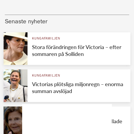
Senaste nyheter
KUNGAFAMILJEN
Stora förändringen för Victoria – efter
sommaren på Solliden
KUNGAFAMILJEN
Victorias plötsliga miljonregn – enorma
summan avslöjad
KUNGAFAMILJEN
Silvias hemliga shoppingtur – handlade
till alla nio barnbarnen