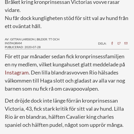
Bråket kring kronprinsessan Victorias vovve rasar
vidare.
Nu får dock kungligheten stöd för sitt val av hund från
ett oväntat håll.
AV: GITTAN LARSSON
|
BILDER: TT OCH
INSTAGRAM
DELA:
PUBLICERAD: 2020-07-28
F
ör ett par månader sedan fick kronprinsessfamiljen
en ny medlem, vilket kungahuset glatt meddelade på
Instagram
. Den lilla blandrasvovven Rio hälsades
välkommen till Haga slott och gladast av alla var nog
barnen som nu fick rå om cavapoovalpen.
Det dröjde dock inte länge förrän kronprinsessan
Victoria, 43, fick stark kritik för sitt val av hund. Lilla
Rio är en blandras, hälften Cavalier king charles
spaniel och hälften pudel, något som upprör många.