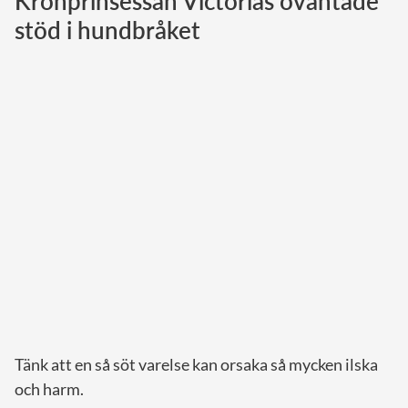
Kronprinsessan Victorias oväntade
stöd i hundbråket
Norska kungahuset
Danska kungahuset
Spanska kungahuset
Nederländska kungahuset
Belgiska kungahuset
Jordanska kungahuset
Luxemburgska storhertighuset
Japanska kejsarhuset
Thailändska kungahuset
Marockanska kungahuset
Monacos furstehus
Tänk att en så söt varelse kan orsaka så mycken ilska
och harm.