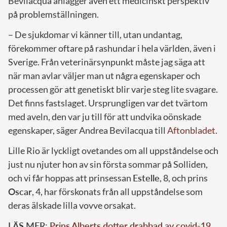
Bevilacqua anlägger även ett medicinskt perspektiv
på problemställningen.
– De sjukdomar vi känner till, utan undantag,
förekommer oftare på rashundar i hela världen, även i
Sverige. Från veterinärsynpunkt måste jag säga att
när man avlar väljer man ut några egenskaper och
processen gör att genetiskt blir varje steg lite svagare.
Det finns fastslaget. Ursprungligen var det tvärtom
med aveln, den var ju till för att undvika oönskade
egenskaper, säger Andrea Bevilacqua till
Aftonbladet
.
Lille Rio är lyckligt ovetandes om all uppståndelse och
just nu njuter hon av sin första sommar på Solliden,
och vi får hoppas att prinsessan
Estelle
, 8, och prins
Oscar
, 4, har förskonats från all uppståndelse som
deras älskade lilla vovve orsakat.
LÄS MER:
Prins Alberts dotter drabbad av covid-19