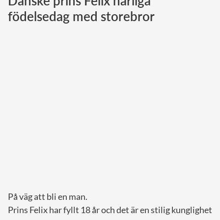
Danske prins Felix härliga
födelsedag med storebror
Norska kungahuset
Danska kungahuset
Spanska kungahuset
Nederländska kungahuset
Belgiska kungahuset
Jordanska kungahuset
Luxemburgska storhertighuset
Japanska kejsarhuset
Thailändska kungahuset
Marockanska kungahuset
Monacos furstehus
På väg att bli en man.
Prins Felix har fyllt 18 år och det är en stilig kunglighet