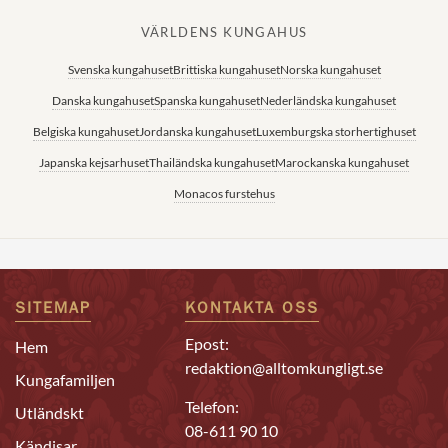
VÄRLDENS KUNGAHUS
Svenska kungahuset
Brittiska kungahuset
Norska kungahuset
Danska kungahuset
Spanska kungahuset
Nederländska kungahuset
Belgiska kungahuset
Jordanska kungahuset
Luxemburgska storhertighuset
Japanska kejsarhuset
Thailändska kungahuset
Marockanska kungahuset
Monacos furstehus
SITEMAP
KONTAKTA OSS
Epost:
Hem
redaktion@alltomkungligt.se
Kungafamiljen
Telefon:
Utländskt
08-611 90 10
Kändisar