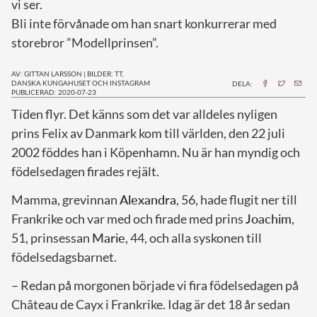
vi ser.
Bli inte förvånade om han snart konkurrerar med
storebror ”Modellprinsen”.
AV: GITTAN LARSSON
|
BILDER: TT,
DANSKA KUNGAHUSET OCH INSTAGRAM
DELA:
PUBLICERAD: 2020-07-23
T
iden flyr. Det känns som det var alldeles nyligen
prins Felix av Danmark kom till världen, den 22 juli
2002 föddes han i Köpenhamn. Nu är han myndig och
födelsedagen firades rejält.
Mamma, grevinnan
Alexandra
, 56, hade flugit ner till
Frankrike och var med och firade med prins
Joachim
,
51, prinsessan
Marie
, 44, och alla syskonen till
födelsedagsbarnet.
– Redan på morgonen började vi fira födelsedagen på
Château de Cayx i Frankrike. Idag är det 18 år sedan