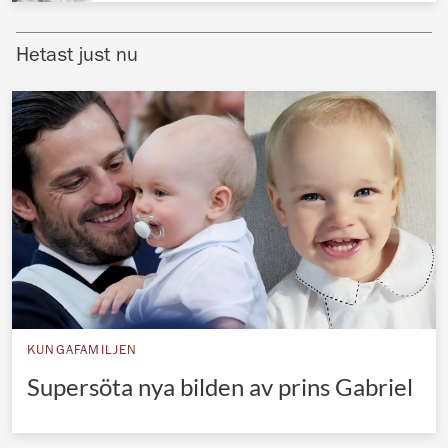
Norska kungahuset
Hetast just nu
Danska kungahuset
Spanska kungahuset
Nederländska kungahuset
Belgiska kungahuset
Jordanska kungahuset
Luxemburgska storhertighuset
Japanska kejsarhuset
Thailändska kungahuset
Marockanska kungahuset
KUNGAFAMILJEN
Supersöta nya bilden av prins Gabriel
Monacos furstehus