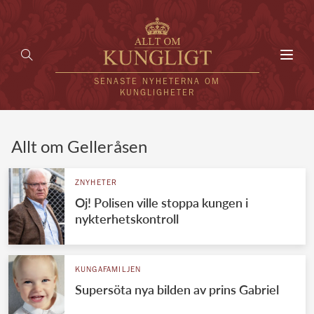
Toggl
navig
SENASTE NYHETERNA OM
KUNGLIGHETER
HEM
Allt om Gelleråsen
KUNGAFAMILJEN
ZNYHETER
Oj! Polisen ville stoppa kungen i
UTLÄNDSKT
nykterhetskontroll
KÄNDISAR
VÄRLDENS KUNGAHUS
KUNGAFAMILJEN
Supersöta nya bilden av prins Gabriel
Svenska kungahuset
REDAKTION
Brittiska kungahuset