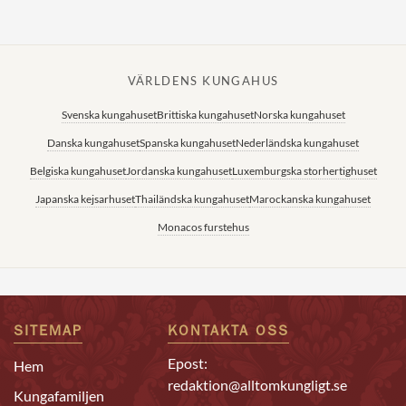
VÄRLDENS KUNGAHUS
Svenska kungahuset
Brittiska kungahuset
Norska kungahuset
Danska kungahuset
Spanska kungahuset
Nederländska kungahuset
Belgiska kungahuset
Jordanska kungahuset
Luxemburgska storhertighuset
Japanska kejsarhuset
Thailändska kungahuset
Marockanska kungahuset
Monacos furstehus
SITEMAP
KONTAKTA OSS
Epost:
Hem
redaktion@alltomkungligt.se
Kungafamiljen