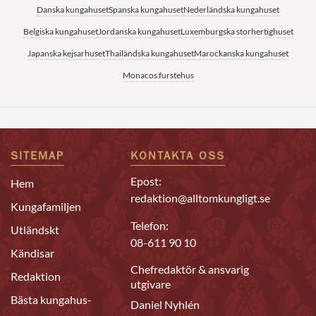
Danska kungahuset
Spanska kungahuset
Nederländska kungahuset
Belgiska kungahuset
Jordanska kungahuset
Luxemburgska storhertighuset
Japanska kejsarhuset
Thailändska kungahuset
Marockanska kungahuset
Monacos furstehus
SITEMAP
KONTAKTA OSS
Epost:
Hem
redaktion@alltomkungligt.se
Kungafamiljen
Telefon:
Utländskt
08-611 90 10
Kändisar
Chefredaktör & ansvarig
Redaktion
utgivare
Bästa kungahus-
Daniel Nyhlén