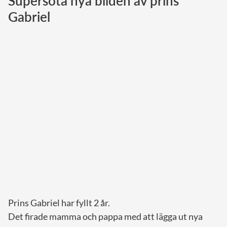
Supersöta nya bilden av prins
Gabriel
Norska kungahuset
Danska kungahuset
Spanska kungahuset
Nederländska kungahuset
Belgiska kungahuset
Jordanska kungahuset
Luxemburgska storhertighuset
Japanska kejsarhuset
Thailändska kungahuset
Marockanska kungahuset
Monacos furstehus
Prins Gabriel har fyllt 2 år.
Det firade mamma och pappa med att lägga ut nya