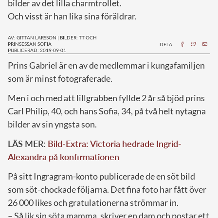
bilder av det lilla charmtrollet.
Och visst är han lika sina föräldrar.
AV: GITTAN LARSSON
|
BILDER: TT OCH
PRINSESSAN SOFIA
DELA:
PUBLICERAD: 2019-09-01
Prins Gabriel är en av de medlemmar i kungafamiljen
som är minst fotograferade.
Men i och med att lillgrabben fyllde 2 år så bjöd prins
Carl Philip, 40, och hans Sofia, 34, på två helt nytagna
bilder av sin yngsta son.
LÄS MER:
Bild-Extra: Victoria hedrade Ingrid-
Alexandra på konfirmationen
På sitt Ingragram-konto publicerade de en söt bild
som söt-chockade följarna. Det fina foto har fått över
26 000 likes och gratulationerna strömmar in.
– Så lik sin söta mamma, skriver en dam och postar ett