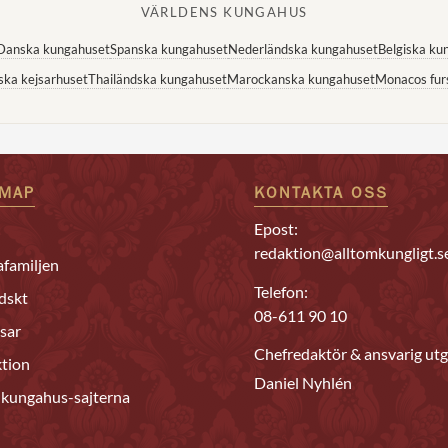
VÄRLDENS KUNGAHUS
Danska kungahuset
Spanska kungahuset
Nederländska kungahuset
Belgiska ku
ska kejsarhuset
Thailändska kungahuset
Marockanska kungahuset
Monacos fur
EMAP
KONTAKTA OSS
Epost:
redaktion@alltomkungligt.s
familjen
Telefon:
dskt
08-611 90 10
sar
Chefredaktör & ansvarig utg
tion
Daniel Nyhlén
 kungahus-sajterna