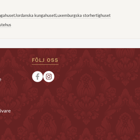
ngahuset
Jordanska kungahuset
Luxemburgska storhertighuset
stehus
FÖLJ OSS
e
ivare