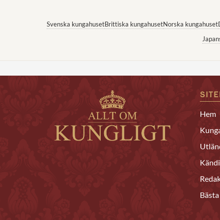
Svenska kungahuset
Brittiska kungahuset
Norska kungahuset
Japan
SIT
Hem
Kunga
Utlän
Kändi
Redak
Bästa