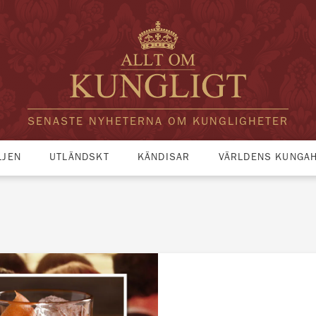
SENASTE NYHETERNA OM KUNGLIGHETER
LJEN
UTLÄNDSKT
KÄNDISAR
VÄRLDENS KUNGA