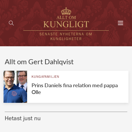
Toggl
navig
SENASTE NYHETERNA OM
KUNGLIGHETER
HEM
Allt om Gert Dahlqvist
KUNGAFAMILJEN
KUNGAFAMILJEN
Prins Daniels fina relation med pappa
UTLÄNDSKT
Olle
KÄNDISAR
VÄRLDENS KUNGAHUS
Hetast just nu
Svenska kungahuset
REDAKTION
Brittiska kungahuset