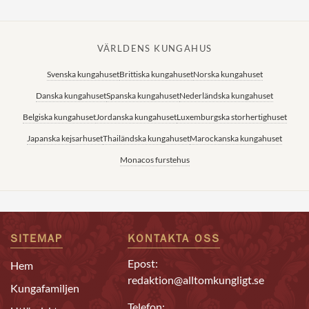
VÄRLDENS KUNGAHUS
Svenska kungahuset
Brittiska kungahuset
Norska kungahuset
Danska kungahuset
Spanska kungahuset
Nederländska kungahuset
Belgiska kungahuset
Jordanska kungahuset
Luxemburgska storhertighuset
Japanska kejsarhuset
Thailändska kungahuset
Marockanska kungahuset
Monacos furstehus
SITEMAP
KONTAKTA OSS
Epost:
Hem
redaktion@alltomkungligt.se
Kungafamiljen
Telefon: