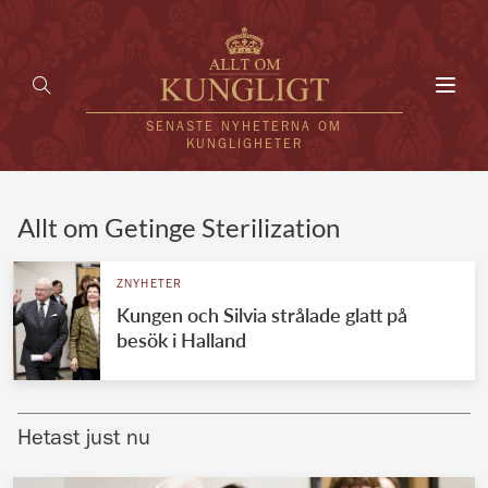
Toggl
navig
SENASTE NYHETERNA OM
KUNGLIGHETER
HEM
Allt om Getinge Sterilization
KUNGAFAMILJEN
ZNYHETER
Kungen och Silvia strålade glatt på
UTLÄNDSKT
besök i Halland
KÄNDISAR
VÄRLDENS KUNGAHUS
Hetast just nu
Svenska kungahuset
REDAKTION
Brittiska kungahuset