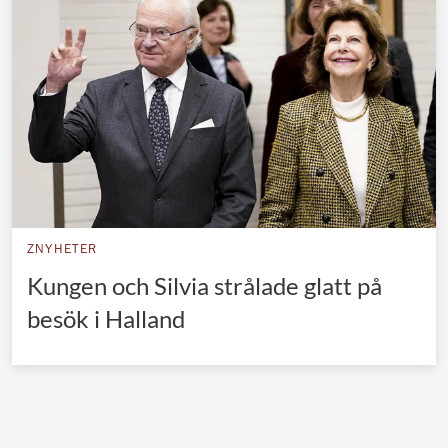
Norska kungahuset
Danska kungahuset
Spanska kungahuset
Nederländska kungahuset
Belgiska kungahuset
Jordanska kungahuset
Luxemburgska storhertighuset
ZNYHETER
Japanska kejsarhuset
Kungen och Silvia strålade glatt på
besök i Halland
Thailändska kungahuset
Marockanska kungahuset
Monacos furstehus