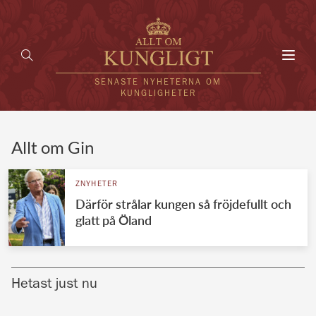
Toggl
navig
SENASTE NYHETERNA OM
KUNGLIGHETER
HEM
Allt om Gin
KUNGAFAMILJEN
ZNYHETER
Därför strålar kungen så fröjdefullt och
UTLÄNDSKT
glatt på Öland
KÄNDISAR
VÄRLDENS KUNGAHUS
Hetast just nu
Svenska kungahuset
REDAKTION
Brittiska kungahuset