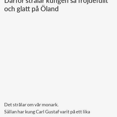
Därför strålar kungen så fröjdefullt
och glatt på Öland
Norska kungahuset
Danska kungahuset
Spanska kungahuset
Nederländska kungahuset
Belgiska kungahuset
Jordanska kungahuset
Luxemburgska storhertighuset
Japanska kejsarhuset
Thailändska kungahuset
Marockanska kungahuset
Monacos furstehus
Det strålar om vår monark.
Sällan har kung Carl Gustaf varit på ett lika