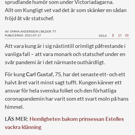
sprudlande humör som under Victoriadagarna.
Allt om Kungligt vet vad det är som skänker en sådan
fröjd åt vår statschef.
AV: EMMA ANDERSSON
|
BILDER: TT
PUBLICERAD: 2021-07-17
DELA:
A
tt vara kung är i sig nästintill orimligt påfrestande i
vanliga fall – att vara monark och statschef under en
svår pandemi är i det närmaste outhärdligt.
För kung
Carl Gustaf,
75, har det senaste ett- och ett
halvt året varit minst sagt tufft. Kungen känner ett
ansvar för hela svenska folket och den förhatliga
coronapandemin har varit som ett svart moln på hans
himmel.
LÄS MER:
Hemligheten bakom prinsessan Estelles
vackra klänning