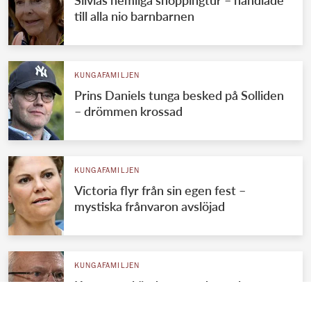
Silvias hemliga shoppingtur – handlade
till alla nio barnbarnen
KUNGAFAMILJEN
Prins Daniels tunga besked på Solliden
– drömmen krossad
KUNGAFAMILJEN
Victoria flyr från sin egen fest –
mystiska frånvaron avslöjad
KUNGAFAMILJEN
Kungens okända systerdotter bryter
tystnaden – avslöjar allt