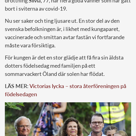
drottning
Silvia,
77, har flera goda vänner som har gått
bort i sviterna av covid-19.
Nu ser saker och ting ljusare ut. En stor del av den
svenska befolkningen är, i likhet med kungaparet,
vaccinerade och smittan avtar fastän vi fortfarande
måste vara försiktiga.
För kungen är det en stor glädje att få fira sin äldsta
dotters födelsedag med familjen på ett
sommarvackert Öland där solen har flödat.
LÄS MER:
Victorias lycka – stora återföreningen på
födelsedagen