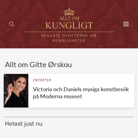
Toggl
navig
SENASTE NYHETERNA OM
KUNGLIGHETER
HEM
Allt om Gitte Ørskou
KUNGAFAMILJEN
ZNYHETER
Victoria och Daniels mysiga konstbesök
UTLÄNDSKT
på Moderna museet
KÄNDISAR
VÄRLDENS KUNGAHUS
Hetast just nu
Svenska kungahuset
REDAKTION
Brittiska kungahuset