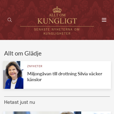
Toggl
navig
SENASTE NYHETERNA OM
KUNGLIGHETER
HEM
Allt om Glädje
KUNGAFAMILJEN
ZNYHETER
Miljongåvan till drottning Silvia väcker
UTLÄNDSKT
känslor
KÄNDISAR
VÄRLDENS KUNGAHUS
Hetast just nu
Svenska kungahuset
REDAKTION
Brittiska kungahuset