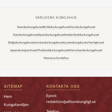
VÄRLDENS KUNGAHUS
Svenska kungahuset
Brittiska kungahuset
Norska kungahuset
Danska kungahuset
Spanska kungahuset
Nederländska kungahuset
Belgiska kungahuset
Jordanska kungahuset
Luxemburgska storhertighuset
Japanska kejsarhuset
Thailändska kungahuset
Marockanska kungahuset
Monacos furstehus
SITEMAP
KONTAKTA OSS
Epost:
Hem
redaktion@alltomkungligt.se
Kungafamiljen
Telefon: