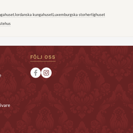
ngahuset
Jordanska kungahuset
Luxemburgska storhertighuset
stehus
FÖLJ OSS
e
ivare