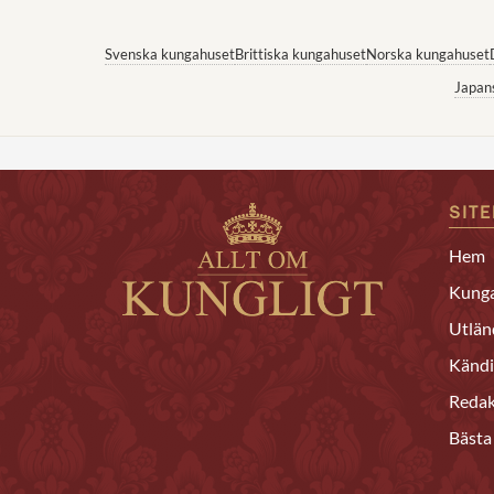
Svenska kungahuset
Brittiska kungahuset
Norska kungahuset
Japan
SIT
Hem
Kunga
Utlän
Kändi
Redak
Bästa