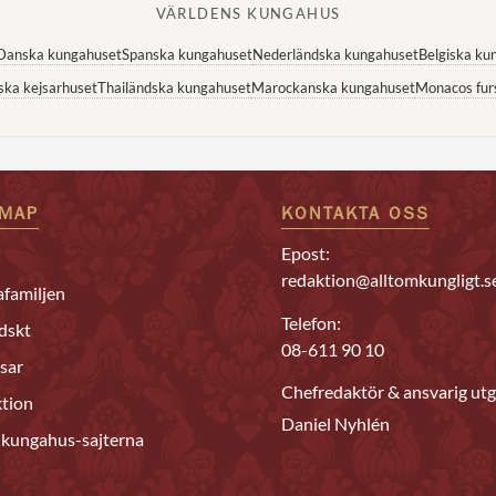
VÄRLDENS KUNGAHUS
Danska kungahuset
Spanska kungahuset
Nederländska kungahuset
Belgiska ku
ska kejsarhuset
Thailändska kungahuset
Marockanska kungahuset
Monacos fur
EMAP
KONTAKTA OSS
Epost:
redaktion@alltomkungligt.s
familjen
Telefon:
dskt
08-611 90 10
sar
Chefredaktör & ansvarig utg
tion
Daniel Nyhlén
 kungahus-sajterna