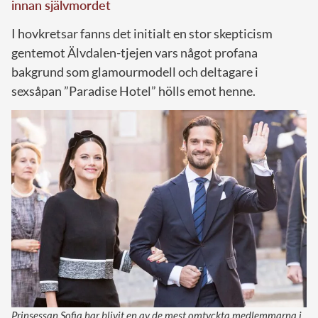
innan självmordet
I hovkretsar fanns det initialt en stor skepticism
gentemot Älvdalen-tjejen vars något profana
bakgrund som glamourmodell och deltagare i
sexsåpan ”Paradise Hotel” hölls emot henne.
Prinsessan Sofia har blivit en av de mest omtyckta medlemmarna i