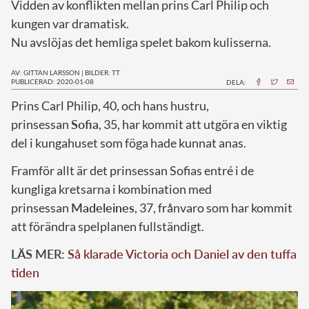
Vidden av konflikten mellan prins Carl Philip och
kungen var dramatisk.
Nu avslöjas det hemliga spelet bakom kulisserna.
AV: GITTAN LARSSON
|
BILDER: TT
PUBLICERAD: 2020-01-08
DELA:
P
rins Carl Philip, 40, och hans hustru,
prinsessan
Sofia
, 35, har kommit att utgöra en viktig
del i kungahuset som föga hade kunnat anas.
Framför allt är det prinsessan Sofias entré i de
kungliga kretsarna i kombination med
prinsessan
Madeleines
, 37, frånvaro som har kommit
att förändra spelplanen fullständigt.
LÄS MER:
Så klarade Victoria och Daniel av den tuffa
tiden