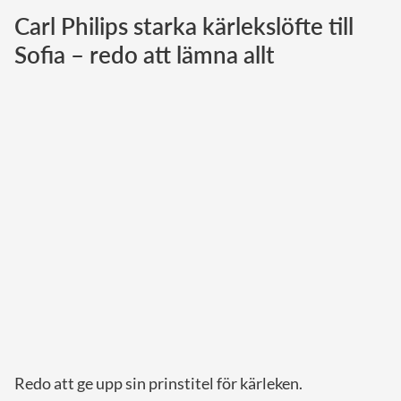
Carl Philips starka kärlekslöfte till
Norska kungahuset
Sofia – redo att lämna allt
Danska kungahuset
Spanska kungahuset
Nederländska kungahuset
Belgiska kungahuset
Jordanska kungahuset
Luxemburgska storhertighuset
Japanska kejsarhuset
Thailändska kungahuset
Marockanska kungahuset
Monacos furstehus
Redo att ge upp sin prinstitel för kärleken.