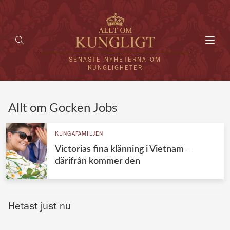
Toggl
navig
SENASTE NYHETERNA OM
KUNGLIGHETER
HEM
Allt om Gocken Jobs
KUNGAFAMILJEN
KUNGAFAMILJEN
Victorias fina klänning i Vietnam –
UTLÄNDSKT
därifrån kommer den
KÄNDISAR
VÄRLDENS KUNGAHUS
Hetast just nu
Svenska kungahuset
REDAKTION
Brittiska kungahuset