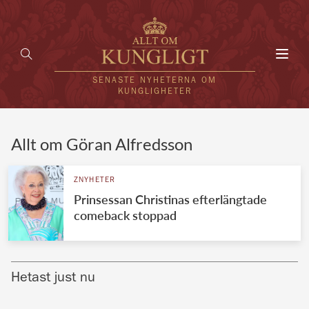
Toggl
navig
SENASTE NYHETERNA OM
KUNGLIGHETER
HEM
Allt om Göran Alfredsson
KUNGAFAMILJEN
ZNYHETER
Prinsessan Christinas efterlängtade
UTLÄNDSKT
comeback stoppad
KÄNDISAR
VÄRLDENS KUNGAHUS
Hetast just nu
Svenska kungahuset
REDAKTION
Brittiska kungahuset