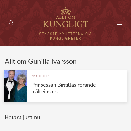
Toggl
navig
SENASTE NYHETERNA OM
KUNGLIGHETER
HEM
Allt om Gunilla Ivarsson
KUNGAFAMILJEN
ZNYHETER
Prinsessan Birgittas rörande
UTLÄNDSKT
hjälteinsats
KÄNDISAR
VÄRLDENS KUNGAHUS
Hetast just nu
Svenska kungahuset
REDAKTION
Brittiska kungahuset