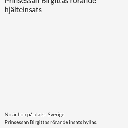
Prinsessan Birgittas rörande
hjälteinsats
Norska kungahuset
Danska kungahuset
Spanska kungahuset
Nederländska kungahuset
Belgiska kungahuset
Jordanska kungahuset
Luxemburgska storhertighuset
Japanska kejsarhuset
Thailändska kungahuset
Marockanska kungahuset
Monacos furstehus
Nu är hon på plats i Sverige.
Prinsessan Birgittas rörande insats hyllas.