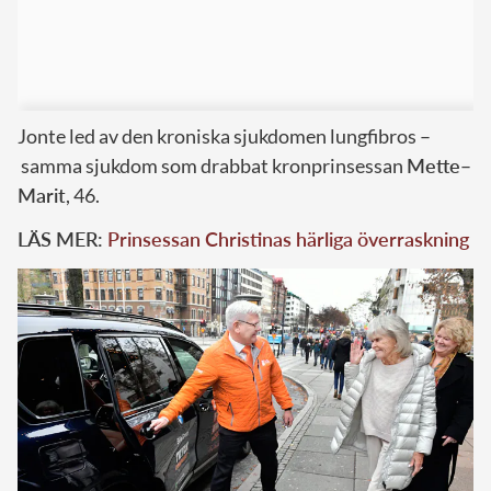
Jonte led av den kroniska sjukdomen lungfibros –
samma sjukdom som drabbat kronprinsessan
Mette
–
Marit
, 46.
LÄS MER:
Prinsessan Christinas härliga överraskning