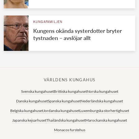
KUNGAFAMILJEN
Kungens okända systerdotter bryter
tystnaden – avslöjar allt
VÄRLDENS KUNGAHUS
Svenska kungahuset
Brittiska kungahuset
Norska kungahuset
Danska kungahuset
Spanska kungahuset
Nederländska kungahuset
Belgiska kungahuset
Jordanska kungahuset
Luxemburgska storhertighuset
Japanska kejsarhuset
Thailändska kungahuset
Marockanska kungahuset
Monacos furstehus