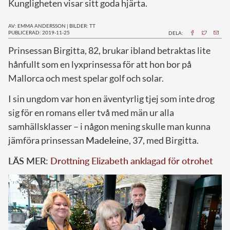
Kungligheten visar sitt goda hjärta.
AV: EMMA ANDERSSON
|
BILDER: TT
PUBLICERAD: 2019-11-25
DELA:
P
rinsessan Birgitta, 82, brukar ibland betraktas lite
hånfullt som en lyxprinsessa för att hon bor på
Mallorca och mest spelar golf och solar.
I sin ungdom var hon en äventyrlig tjej som inte drog
sig för en romans eller två med män ur alla
samhällsklasser – i någon mening skulle man kunna
jämföra prinsessan
Madeleine
, 37, med Birgitta.
LÄS MER:
Drottning Elizabeth anklagad för otrohet